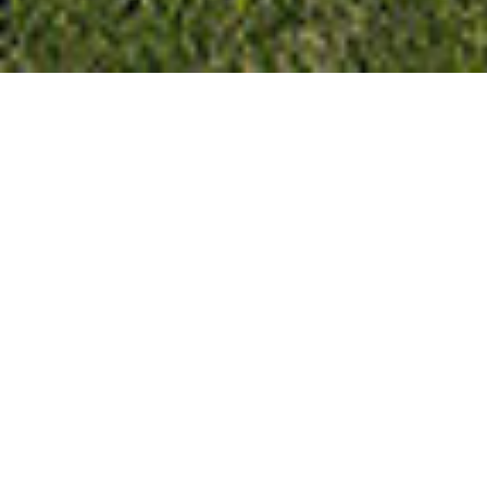
Creamos Imagenes
Fotorealistas
Trabajamos cada detalle de tu proyecto,
reproduciendo fielmente los materiales y
terminaciones.
Buscamos la mejor iluminación natural y
artificial, trabajamos fotográficamente las
cámaras y lentes para obtener el mejor